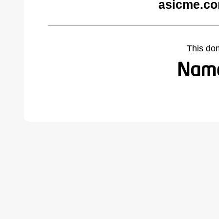
asicme.co
This do