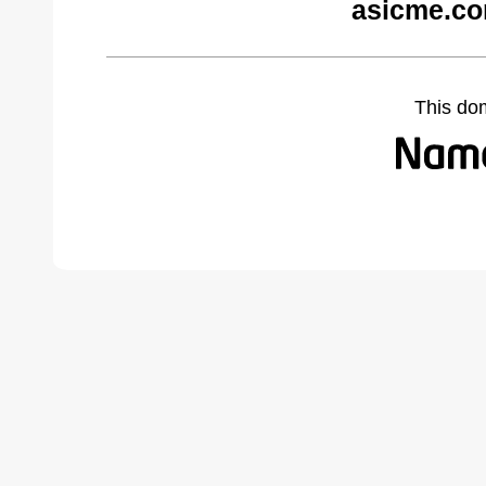
asicme.co
This do